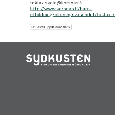
taklax.skola@korsnas.fi
http://www.korsnas.fi/barn-
utbildning/bildningsvasendet/taklax-
Beställ uppdateringslänk