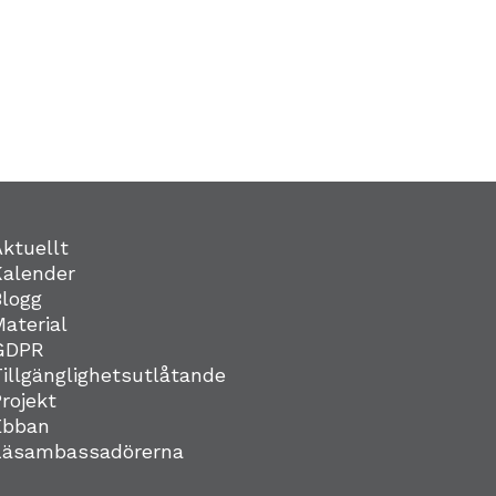
Aktuellt
Kalender
Blogg
Material
GDPR
Tillgänglighetsutlåtande
Projekt
Ebban
Läsambassadörerna