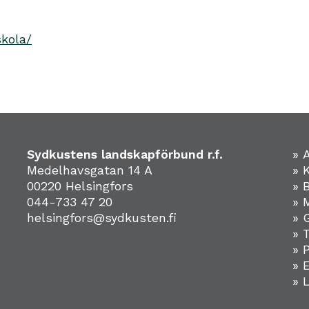
skola/
Sydkustens landskapförbund r.f.
» 
Medelhavsgatan 14 A
» 
00220 Helsingfors
» 
044-733 47 20
» 
helsingfors@sydkusten.fi
» 
» 
» 
»
» 