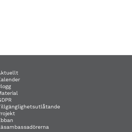
Aktuellt
Kalender
Blogg
Material
GDPR
Tillgänglighetsutlåtande
Projekt
Ebban
Läsambassadörerna