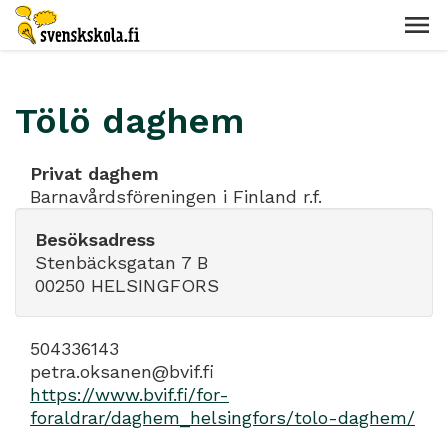
Tölö daghem
Privat daghem
Barnavårdsföreningen i Finland r.f.
Besöksadress
Stenbäcksgatan 7 B
00250 HELSINGFORS
504336143
petra.oksanen@bvif.fi
https://www.bvif.fi/for-
foraldrar/daghem_helsingfors/tolo-daghem/