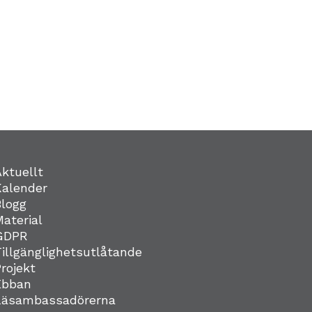
Aktuellt
Kalender
Blogg
Material
GDPR
Tillgänglighetsutlåtande
Projekt
Ebban
Läsambassadörerna