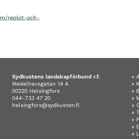
em/replot-och-
Sydkustens landskapförbund r.f.
» 
Medelhavsgatan 14 A
» 
00220 Helsingfors
» 
044-733 47 20
» 
helsingfors@sydkusten.fi
» 
» 
» 
»
» 