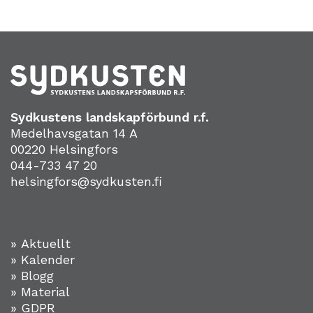
Sydkustens landskapförbund r.f.
Medelhavsgatan 14 A
00220 Helsingfors
044-733 47 20
helsingfors@sydkusten.fi
» Aktuellt
» Kalender
» Blogg
» Material
» GDPR