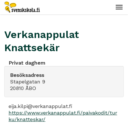
Verkanappulat
Knattsekär
Privat daghem
Besöksadress
Stapelgatan 9
20810 ÅBO
eija.kilpi@verkanappulat.fi
https://www.verkanappulat.fi/paivakodit/tur
ku/knatteskar/