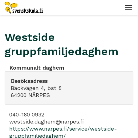
Westside
gruppfamiljedaghem
Kommunalt daghem
Besöksadress
Bäckvägen 4, bst 8
64200 NÄRPES
040-160 0932
westside.daghem@narpes.fi
https://www.narpes.fi/service/westside-
gruppfamiljedaghem/