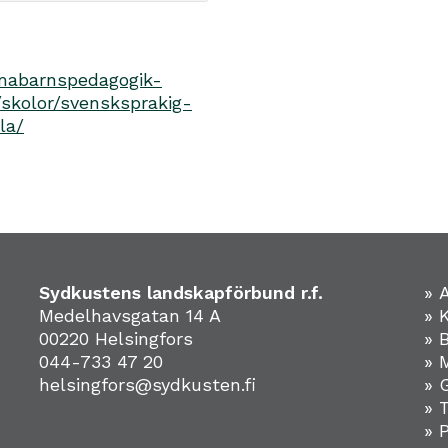
smabarnspedagogik-
skolor/svensksprakig-
la/
Sydkustens landskapförbund r.f.
» 
Medelhavsgatan 14 A
» 
00220 Helsingfors
» 
044-733 47 20
» 
helsingfors@sydkusten.fi
» 
» 
» 