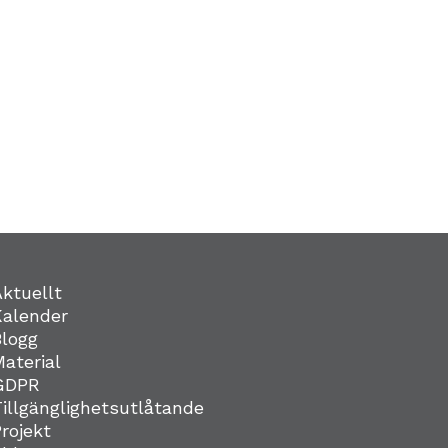
Aktuellt
Kalender
Blogg
Material
GDPR
Tillgänglighetsutlåtande
Projekt