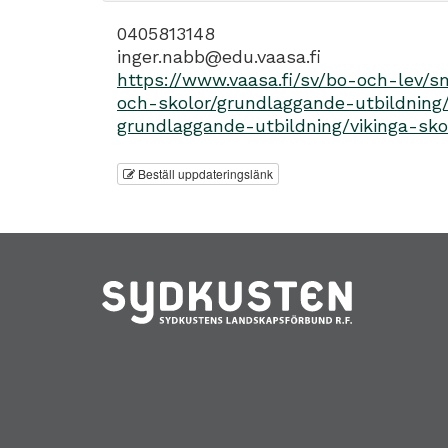
0405813148
inger.nabb@edu.vaasa.fi
https://www.vaasa.fi/sv/bo-och-lev/
och-skolor/grundlaggande-utbildning/
grundlaggande-utbildning/vikinga-sko
Beställ uppdateringslänk