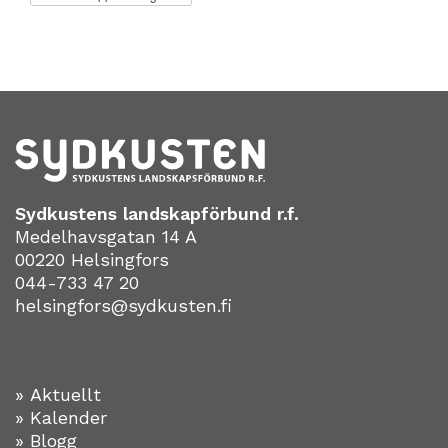
Sydkustens landskapförbund r.f.
Medelhavsgatan 14 A
00220 Helsingfors
044-733 47 20
helsingfors@sydkusten.fi
» Aktuellt
» Kalender
» Blogg