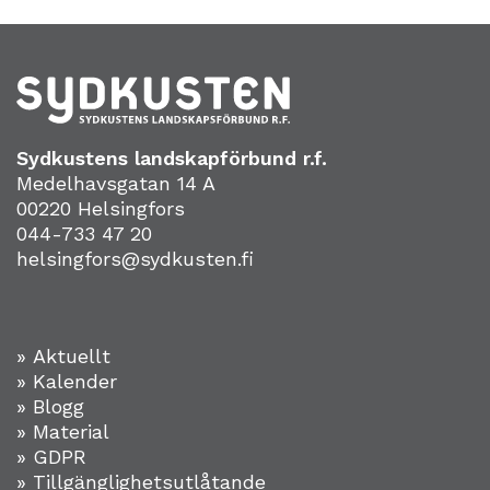
Sydkustens landskapförbund r.f.
Medelhavsgatan 14 A
00220 Helsingfors
044-733 47 20
helsingfors@sydkusten.fi
» Aktuellt
» Kalender
» Blogg
» Material
» GDPR
» Tillgänglighetsutlåtande