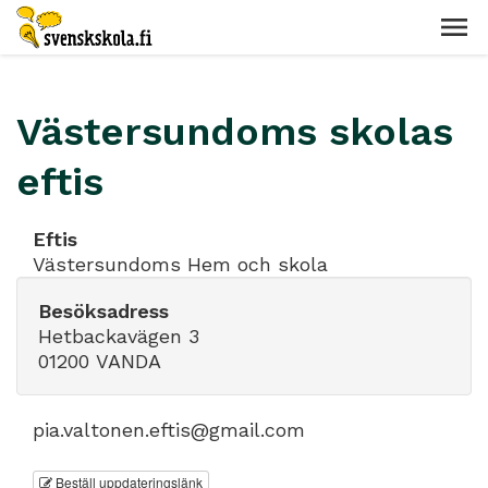
Västersundoms skolas
eftis
Eftis
Västersundoms Hem och skola
Besöksadress
Hetbackavägen 3
01200 VANDA
pia.valtonen.eftis@gmail.com
Beställ uppdateringslänk