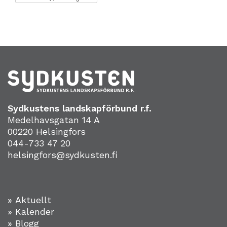
Sydkustens landskapförbund r.f.
Medelhavsgatan 14 A
00220 Helsingfors
044-733 47 20
helsingfors@sydkusten.fi
» Aktuellt
» Kalender
» Blogg