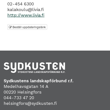
02-454 6300
kalakoulu@livia.fi
http://www.livia.fi
Beställ uppdateringslänk
Sydkustens landskapförbund r.f.
Medelhavsgatan 14 A
00220 Helsingfors
044-733 47 20
helsingfors@sydkusten.fi