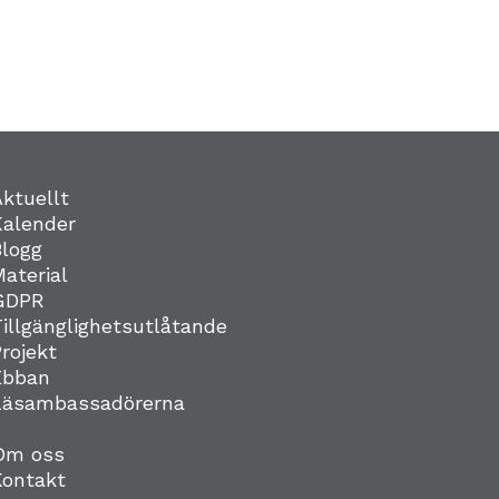
Aktuellt
Kalender
Blogg
Material
GDPR
Tillgänglighetsutlåtande
Projekt
Ebban
Läsambassadörerna
Om oss
Kontakt