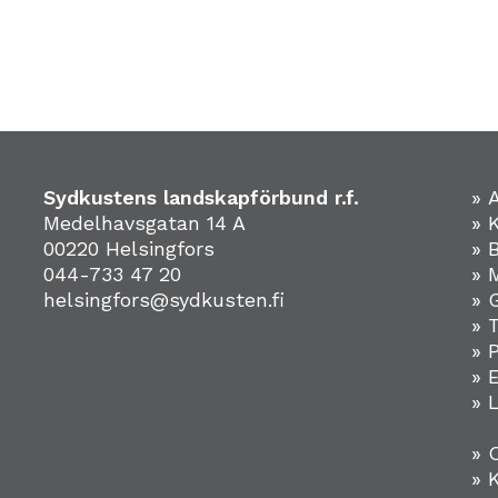
Sydkustens landskapförbund r.f.
» 
Medelhavsgatan 14 A
» 
00220 Helsingfors
» 
044-733 47 20
» 
helsingfors@sydkusten.fi
» 
» 
» 
»
» 
» 
» 