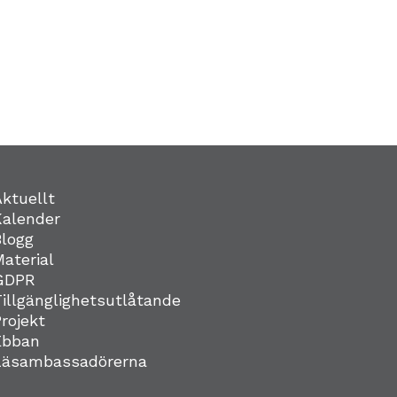
Aktuellt
Kalender
Blogg
Material
GDPR
Tillgänglighetsutlåtande
Projekt
Ebban
Läsambassadörerna