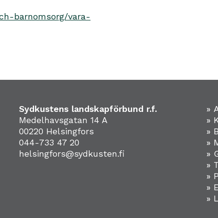
-och-barnomsorg/vara-
Sydkustens landskapförbund r.f.
» 
Medelhavsgatan 14 A
» 
00220 Helsingfors
» 
044-733 47 20
» 
helsingfors@sydkusten.fi
» 
» 
» 
»
» 