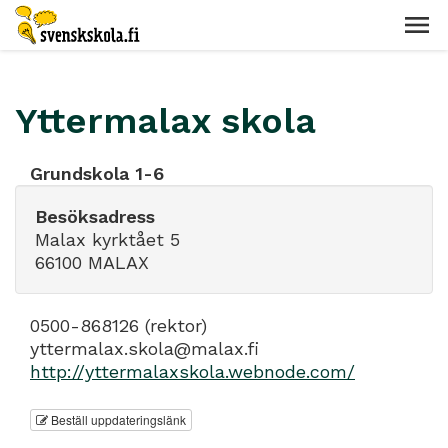
Yttermalax skola
Grundskola 1-6
Besöksadress
Malax kyrktået 5
66100 MALAX
0500-868126 (rektor)
yttermalax.skola@malax.fi
http://yttermalaxskola.webnode.com/
Beställ uppdateringslänk