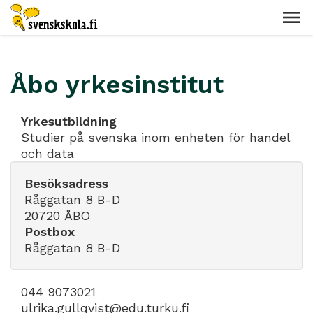
Åbo yrkesinstitut
Yrkesutbildning
Studier på svenska inom enheten för handel
och data
Besöksadress
Råggatan 8 B-D
20720 ÅBO
Postbox
Råggatan 8 B-D
044 9073021
ulrika.gullqvist@edu.turku.fi