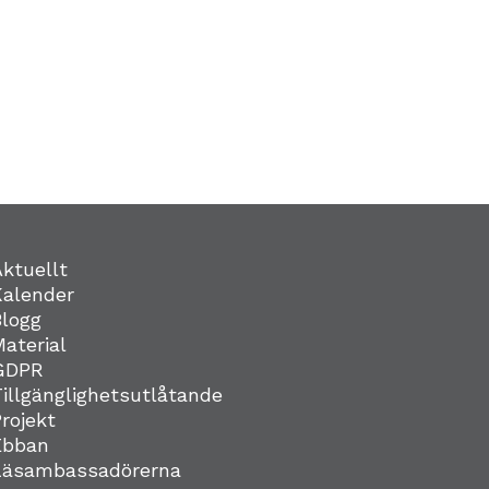
Aktuellt
Kalender
Blogg
Material
GDPR
Tillgänglighetsutlåtande
Projekt
Ebban
Läsambassadörerna