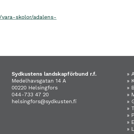
/vara-skolor/adalens-
Sydkustens landskapförbund r.f.
» 
Medelhavsgatan 14 A
» 
00220 Helsingfors
» 
044-733 47 20
» 
helsingfors@sydkusten.fi
» 
» 
» 
»
» 