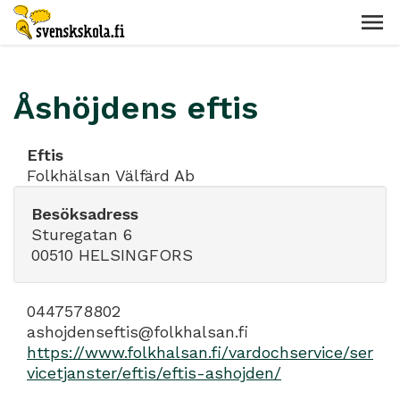
Åshöjdens eftis
Eftis
Folkhälsan Välfärd Ab
Besöksadress
Sturegatan 6
00510 HELSINGFORS
0447578802
ashojdenseftis@folkhalsan.fi
https://www.folkhalsan.fi/vardochservice/ser
vicetjanster/eftis/eftis-ashojden/