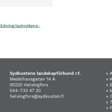
bildning/ashojdens-
Sydkustens landskapförbund r.f.
» 
Medelhavsgatan 14 A
» 
00220 Helsingfors
» 
044-733 47 20
» 
helsingfors@sydkusten.fi
» 
» 
» 