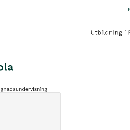
Utbildning i 
ola
ggnadsundervisning