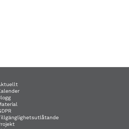
Aktuellt
Kalender
Blogg
Material
GDPR
Tillgänglighetsutlåtande
Projekt