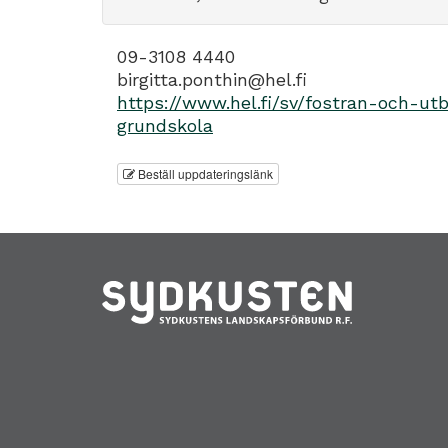
09-3108 4440
birgitta.ponthin@hel.fi
https://www.hel.fi/sv/fostran-och-ut
grundskola
Beställ uppdateringslänk