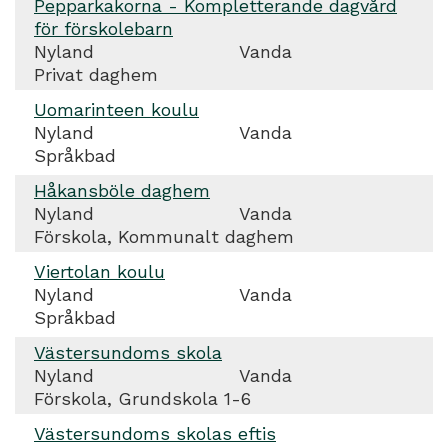
Pepparkakorna - Kompletterande dagvård
för förskolebarn
Nyland
Vanda
Privat daghem
Uomarinteen koulu
Nyland
Vanda
Språkbad
Håkansböle daghem
Nyland
Vanda
Förskola, Kommunalt daghem
Viertolan koulu
Nyland
Vanda
Språkbad
Västersundoms skola
Nyland
Vanda
Förskola, Grundskola 1-6
Västersundoms skolas eftis