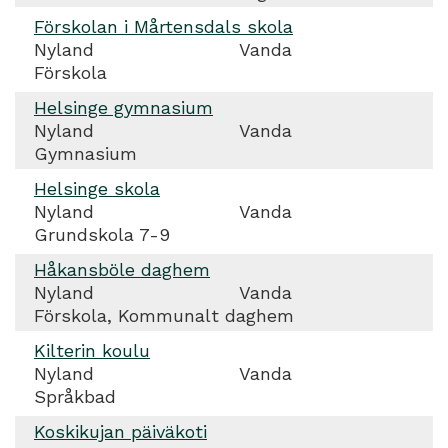
Förskolan i Mårtensdals skola
Nyland
Vanda
Förskola
Helsinge gymnasium
Nyland
Vanda
Gymnasium
Helsinge skola
Nyland
Vanda
Grundskola 7-9
Håkansböle daghem
Nyland
Vanda
Förskola, Kommunalt daghem
Kilterin koulu
Nyland
Vanda
Språkbad
Koskikujan päiväkoti