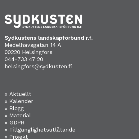
Sydkustens landskapförbund r.f.
Medelhavsgatan 14 A
00220 Helsingfors
044-733 47 20
helsingfors@sydkusten.fi
» Aktuellt
» Kalender
» Blogg
» Material
» GDPR
» Tillgänglighetsutlåtande
» Projekt