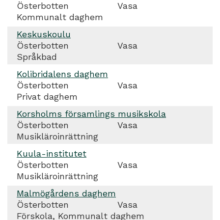
Österbotten
Vasa
Kommunalt daghem
Keskuskoulu
Österbotten
Vasa
Språkbad
Kolibridalens daghem
Österbotten
Vasa
Privat daghem
Korsholms församlings musikskola
Österbotten
Vasa
Musikläroinrättning
Kuula-institutet
Österbotten
Vasa
Musikläroinrättning
Malmögårdens daghem
Österbotten
Vasa
Förskola, Kommunalt daghem