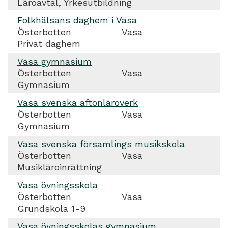
Läroavtal, Yrkesutbildning
Folkhälsans daghem i Vasa
Österbotten
Vasa
Privat daghem
Vasa gymnasium
Österbotten
Vasa
Gymnasium
Vasa svenska aftonläroverk
Österbotten
Vasa
Gymnasium
Vasa svenska församlings musikskola
Österbotten
Vasa
Musikläroinrättning
Vasa övningsskola
Österbotten
Vasa
Grundskola 1-9
Vasa övningsskolas gymnasium