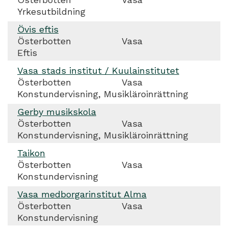
Yrkesutbildning
Övis eftis
Österbotten
Vasa
Eftis
Vasa stads institut / Kuulainstitutet
Österbotten
Vasa
Konstundervisning, Musikläroinrättning
Gerby musikskola
Österbotten
Vasa
Konstundervisning, Musikläroinrättning
Taikon
Österbotten
Vasa
Konstundervisning
Vasa medborgarinstitut Alma
Österbotten
Vasa
Konstundervisning