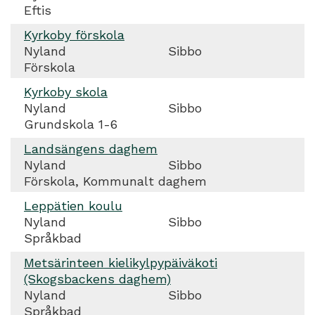
Eftis
Kyrkoby förskola
Nyland
Sibbo
Förskola
Kyrkoby skola
Nyland
Sibbo
Grundskola 1-6
Landsängens daghem
Nyland
Sibbo
Förskola, Kommunalt daghem
Leppätien koulu
Nyland
Sibbo
Språkbad
Metsärinteen kielikylpypäiväkoti
(Skogsbackens daghem)
Nyland
Sibbo
Språkbad