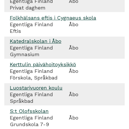
Egentliga Finland
Åbo
Privat daghem
Folkhälsans eftis i Cygnaeus skola
Egentliga Finland
Åbo
Eftis
Katedralskolan i Åbo
Egentliga Finland
Åbo
Gymnasium
Kerttulin päivähoitoyksikkö
Egentliga Finland
Åbo
Förskola, Språkbad
Luostarivuoren koulu
Egentliga Finland
Åbo
Språkbad
S:t Olofsskolan
Egentliga Finland
Åbo
Grundskola 7-9