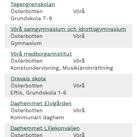
Tegengrenskolan
Österbotten
Vörå
Grundskola 7-9
Vörå samgymnasium och idrottsgymnasium
Österbotten
Vörå
Gymnasium
Vörå medborgarinstitut
Österbotten
Vörå
Konstundervisning, Musikläroinrättning
Oravais skola
Österbotten
Vörå
Eftis, Grundskola 1-6
Daghemmet Elvigården
Österbotten
Vörå
Kommunalt daghem
Daghemmet Liljekonvaljen
Österbotten
Vörå