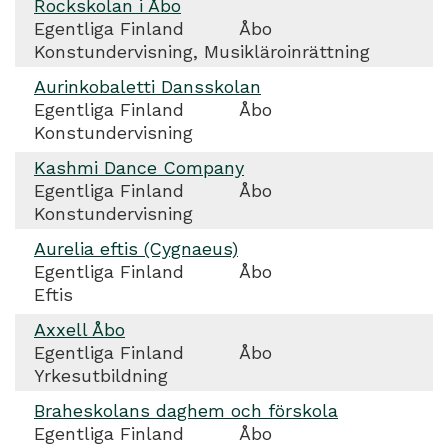
Rockskolan i Åbo
Egentliga Finland
Åbo
Konstundervisning, Musikläroinrättning
Aurinkobaletti Dansskolan
Egentliga Finland
Åbo
Konstundervisning
Kashmi Dance Company
Egentliga Finland
Åbo
Konstundervisning
Aurelia eftis (Cygnaeus)
Egentliga Finland
Åbo
Eftis
Axxell Åbo
Egentliga Finland
Åbo
Yrkesutbildning
Braheskolans daghem och förskola
Egentliga Finland
Åbo