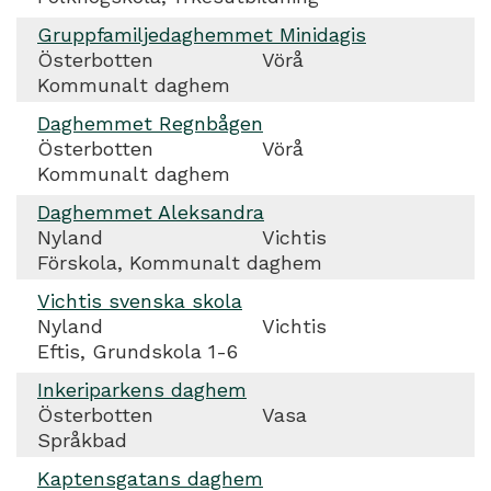
Gruppfamiljedaghemmet Minidagis
Österbotten
Vörå
Kommunalt daghem
Daghemmet Regnbågen
Österbotten
Vörå
Kommunalt daghem
Daghemmet Aleksandra
Nyland
Vichtis
Förskola, Kommunalt daghem
Vichtis svenska skola
Nyland
Vichtis
Eftis, Grundskola 1-6
Inkeriparkens daghem
Österbotten
Vasa
Språkbad
Kaptensgatans daghem