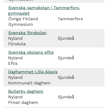
Svenska samskolan i Tammerfors,
gymnasiet
Övriga Finland
Tammerfors
Gymnasium
Svenska förskolan
Nyland
Sjundeå
Förskola
Svenska skolans eftis
Nyland
Sjundeå
Eftis
Daghemmet Lilla Alexis
Nyland
Sjundeå
Kommunalt daghem
Bullerby daghem
Nyland
Sjundeå
Privat daghem