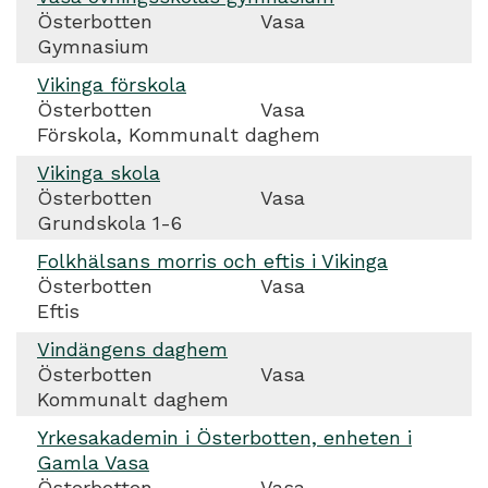
Österbotten
Vasa
Gymnasium
Vikinga förskola
Österbotten
Vasa
Förskola, Kommunalt daghem
Vikinga skola
Österbotten
Vasa
Grundskola 1-6
Folkhälsans morris och eftis i Vikinga
Österbotten
Vasa
Eftis
Vindängens daghem
Österbotten
Vasa
Kommunalt daghem
Yrkesakademin i Österbotten, enheten i
Gamla Vasa
Österbotten
Vasa