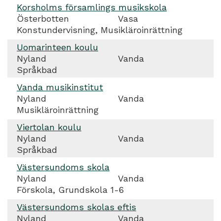
Korsholms församlings musikskola
Österbotten
Vasa
Konstundervisning, Musikläroinrättning
Uomarinteen koulu
Nyland
Vanda
Språkbad
Vanda musikinstitut
Nyland
Vanda
Musikläroinrättning
Viertolan koulu
Nyland
Vanda
Språkbad
Västersundoms skola
Nyland
Vanda
Förskola, Grundskola 1-6
Västersundoms skolas eftis
Nyland
Vanda