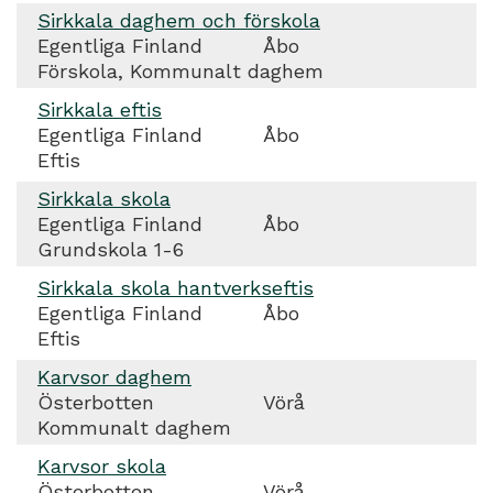
Sirkkala daghem och förskola
Egentliga Finland
Åbo
Förskola, Kommunalt daghem
Sirkkala eftis
Egentliga Finland
Åbo
Eftis
Sirkkala skola
Egentliga Finland
Åbo
Grundskola 1-6
Sirkkala skola hantverkseftis
Egentliga Finland
Åbo
Eftis
Karvsor daghem
Österbotten
Vörå
Kommunalt daghem
Karvsor skola
Österbotten
Vörå