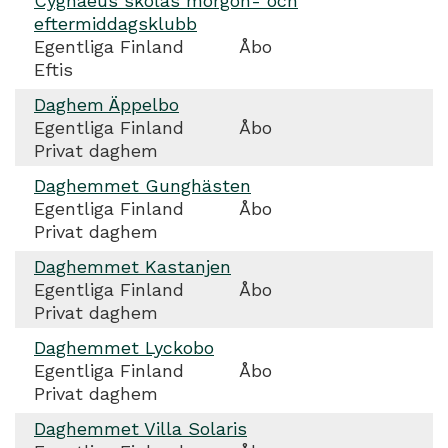
Cygnaeus skolas morgon- och
eftermiddagsklubb
Egentliga Finland
Åbo
Eftis
Daghem Äppelbo
Egentliga Finland
Åbo
Privat daghem
Daghemmet Gunghästen
Egentliga Finland
Åbo
Privat daghem
Daghemmet Kastanjen
Egentliga Finland
Åbo
Privat daghem
Daghemmet Lyckobo
Egentliga Finland
Åbo
Privat daghem
Daghemmet Villa Solaris