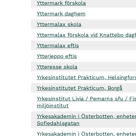
Yttermark förskola
Yttermark daghem
Yttermalax skola
Yttermalax förskola vid Knattebo da
Yttermalax eftis
Ytterjeppo eftis
Ytteresse skola
Yrkesinstitutet Prakticum, Helsingfor
Yrkesinstitutet Prakticum, Borgå
Yrkesinstitut Livia / Pemarns sfu / Fi
miljöinstitut
Yrkesakademin i Österbotten, enhete
Sofiedahlsgatan
Yrkesakademin i Österbotten, enhete