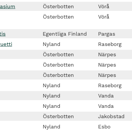
nasium
Österbotten
Vörå
Österbotten
Vörå
tis
Egentliga Finland
Pargas
uetti
Nyland
Raseborg
Österbotten
Närpes
Österbotten
Närpes
Österbotten
Närpes
Nyland
Raseborg
Nyland
Vanda
Nyland
Vanda
Österbotten
Jakobstad
Nyland
Esbo