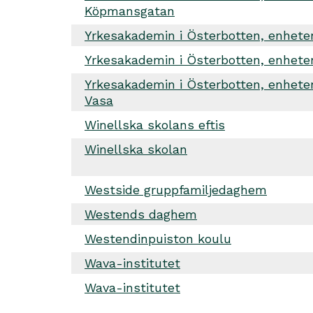
Köpmansgatan
Yrkesakademin i Österbotten, enheten
Yrkesakademin i Österbotten, enhete
Yrkesakademin i Österbotten, enhete
Vasa
Winellska skolans eftis
Winellska skolan
Westside gruppfamiljedaghem
Westends daghem
Westendinpuiston koulu
Wava-institutet
Wava-institutet