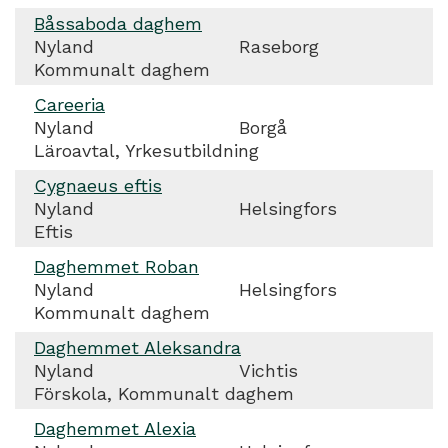
Båssaboda daghem
Nyland
Raseborg
Kommunalt daghem
Careeria
Nyland
Borgå
Läroavtal, Yrkesutbildning
Cygnaeus eftis
Nyland
Helsingfors
Eftis
Daghemmet Roban
Nyland
Helsingfors
Kommunalt daghem
Daghemmet Aleksandra
Nyland
Vichtis
Förskola, Kommunalt daghem
Daghemmet Alexia