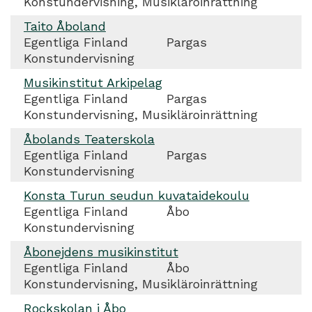
Konstundervisning, Musikläroinrättning
Taito Åboland
Egentliga Finland
Pargas
Konstundervisning
Musikinstitut Arkipelag
Egentliga Finland
Pargas
Konstundervisning, Musikläroinrättning
Åbolands Teaterskola
Egentliga Finland
Pargas
Konstundervisning
Konsta Turun seudun kuvataidekoulu
Egentliga Finland
Åbo
Konstundervisning
Åbonejdens musikinstitut
Egentliga Finland
Åbo
Konstundervisning, Musikläroinrättning
Rockskolan i Åbo