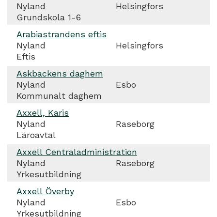
Nyland
Helsingfors
Grundskola 1-6
Arabiastrandens eftis
Nyland
Helsingfors
Eftis
Askbackens daghem
Nyland
Esbo
Kommunalt daghem
Axxell, Karis
Nyland
Raseborg
Läroavtal
Axxell Centraladministration
Nyland
Raseborg
Yrkesutbildning
Axxell Överby
Nyland
Esbo
Yrkesutbildning