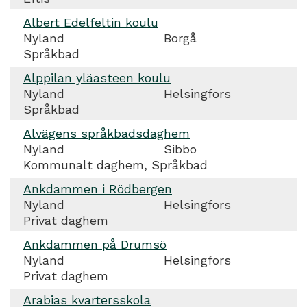
Albert Edelfeltin koulu
Nyland
Borgå
Språkbad
Alppilan yläasteen koulu
Nyland
Helsingfors
Språkbad
Alvägens språkbadsdaghem
Nyland
Sibbo
Kommunalt daghem, Språkbad
Ankdammen i Rödbergen
Nyland
Helsingfors
Privat daghem
Ankdammen på Drumsö
Nyland
Helsingfors
Privat daghem
Arabias kvartersskola