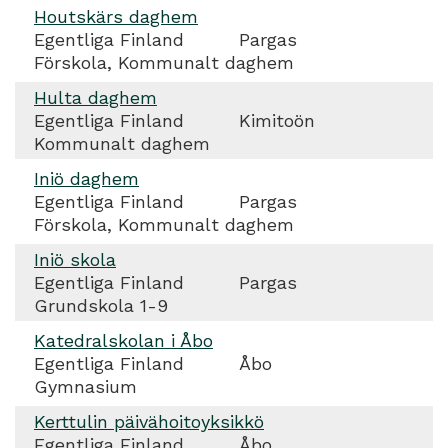
Houtskärs daghem
Egentliga Finland
Pargas
Förskola, Kommunalt daghem
Hulta daghem
Egentliga Finland
Kimitoön
Kommunalt daghem
Iniö daghem
Egentliga Finland
Pargas
Förskola, Kommunalt daghem
Iniö skola
Egentliga Finland
Pargas
Grundskola 1-9
Katedralskolan i Åbo
Egentliga Finland
Åbo
Gymnasium
Kerttulin päivähoitoyksikkö
Egentliga Finland
Åbo