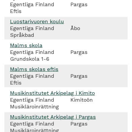
Egentliga Finland
Pargas
Eftis
Luostarivuoren koulu
Egentliga Finland
Åbo
Språkbad
Malms skola
Egentliga Finland
Pargas
Grundskola 1-6
Malms skolas eftis
Egentliga Finland
Pargas
Eftis
Musikinstitutet Arkipelag i Kimito
Egentliga Finland
Kimitoön
Musikläroinrättning
Musikinstitutet Arkipelag i Pargas
Egentliga Finland
Pargas
Musikläroinrättning