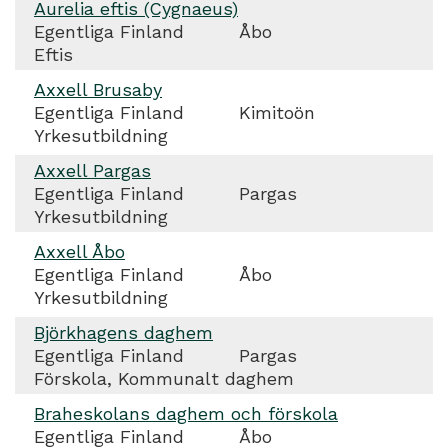
Aurelia eftis (Cygnaeus)
Egentliga Finland
Åbo
Eftis
Axxell Brusaby
Egentliga Finland
Kimitoön
Yrkesutbildning
Axxell Pargas
Egentliga Finland
Pargas
Yrkesutbildning
Axxell Åbo
Egentliga Finland
Åbo
Yrkesutbildning
Björkhagens daghem
Egentliga Finland
Pargas
Förskola, Kommunalt daghem
Braheskolans daghem och förskola
Egentliga Finland
Åbo