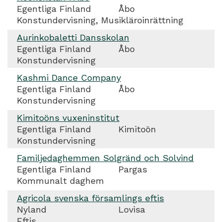
Egentliga Finland
Åbo
Konstundervisning, Musikläroinrättning
Aurinkobaletti Dansskolan
Egentliga Finland
Åbo
Konstundervisning
Kashmi Dance Company
Egentliga Finland
Åbo
Konstundervisning
Kimitoöns vuxeninstitut
Egentliga Finland
Kimitoön
Konstundervisning
Familjedaghemmen Solgränd och Solvind
Egentliga Finland
Pargas
Kommunalt daghem
Agricola svenska församlings eftis
Nyland
Lovisa
Eftis